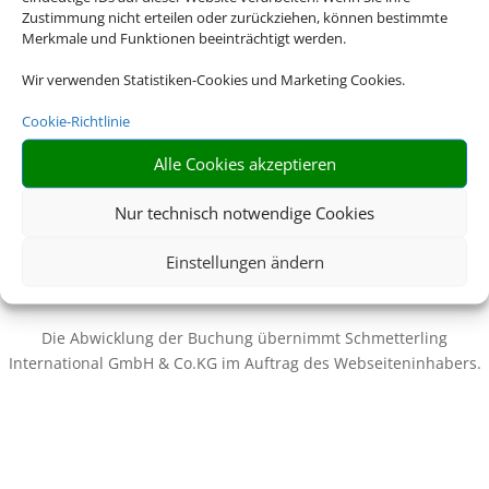
Zustimmung nicht erteilen oder zurückziehen, können bestimmte
Merkmale und Funktionen beeinträchtigt werden.
Wir verwenden Statistiken-Cookies und Marketing Cookies.
Cookie-Richtlinie
Wir brauchen Ihre Einwilligung
Alle Cookies akzeptieren
Um diesen Inhalt darzustellen, aktivieren Sie bitte die Cookies. Es
Nur technisch notwendige Cookies
werden ggf. personenbezogene Daten verarbeitet.
Einstellungen ändern
Cookies akzeptieren
Die Abwicklung der Buchung übernimmt Schmetterling
International GmbH & Co.KG im Auftrag des Webseiteninhabers.