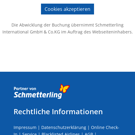
Cookies akzeptieren
Die Abwicklung der Buchung übernimmt Schmetterling
International GmbH & Co.KG im Auftrag des Webseiteninhabers.
Rechtliche Informationen
Impressum
|
Datenschutzerklärung
|
Online Check-
In
|
Service
|
Blacklisted Airlines
|
AGB
|